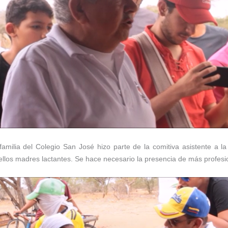
milia del Colegio San José hizo parte de la comitiva asistente a l
ellos madres lactantes. Se hace necesario la presencia de más profesion