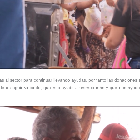
as al sector para continuar llevando ayudas, por tanto las donaciones 
e a seguir viniendo, que nos ayude a unirnos más y que nos ayude a