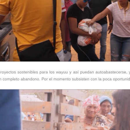
 proyectos sostenibles para los wayuu y así puedan autoabastecerse,
en completo abandono. Por el momento subsisten con la poca oportuni