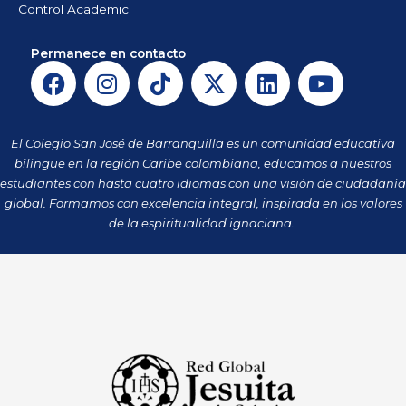
Control Academic
Permanece en contacto
F
I
T
X
L
Y
a
n
i
-
i
o
c
s
k
t
n
u
e
t
t
w
k
t
El Colegio San José de Barranquilla es un comunidad educativa
b
a
o
i
e
u
bilingüe en la región Caribe colombiana, educamos a nuestros
o
g
k
t
d
b
estudiantes con hasta cuatro idiomas con una visión de ciudadanía
o
r
t
i
e
global. Formamos con excelencia integral, inspirada en los valores
k
a
de la espiritualidad ignaciana.
e
n
m
r