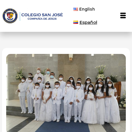
Ir
English
al
Men
contenido
Español