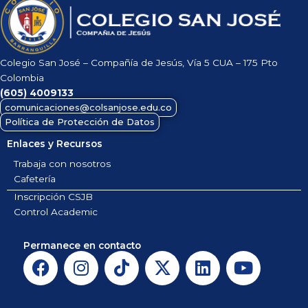
Colegio San José – Compañía de Jesús, Vía 5 CUA – 175 Pto
Colombia
(605)
4009133
comunicaciones@colsanjose.edu.co
Política de Protección de Datos
Enlaces y Recursos
Trabaja con nosotros
Cafetería
Inscripción CSJB
Control Academic
Permanece en contacto
F
I
T
X
L
Y
a
n
i
-
i
o
c
s
k
t
n
u