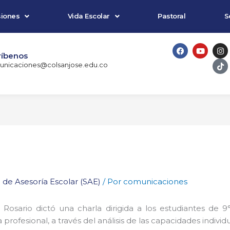
iones
Vida Escolar
Pastoral
S
F
Y
I
T
a
o
n
i
ríbenos
c
u
s
k
nicaciones@colsanjose.edu.co
e
t
t
t
b
u
a
o
o
b
g
k
o
e
r
k
a
m
o de Asesoría Escolar (SAE)
/ Por
comunicaciones
el Rosario dictó una charla dirigida a los estudiantes de 
a profesional, a través del análisis de las capacidades indiv