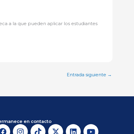
beca a la que pueden aplicar los estudiantes
Entrada siguiente
→
ermanece en contacto
F
I
T
X
L
Y