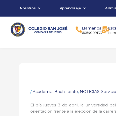
Ir
Nosotros
Aprendizaje
Admis
al
contenido
Llámanos
Esc
6054009133
comu
/
Academia
,
Bachillerato
,
NOTICIAS
,
Servici
El día jueves 3 de abril, la universidad d
orientación frente a la elección de la carrer