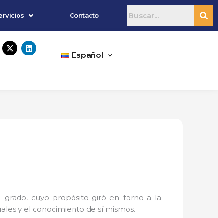
ervicios
Contacto
X
L
-
i
Español
t
n
w
k
i
e
t
d
t
i
e
n
r
9° grado, cuyo propósito giró en torno a la
iduales y el conocimiento de sí mismos.