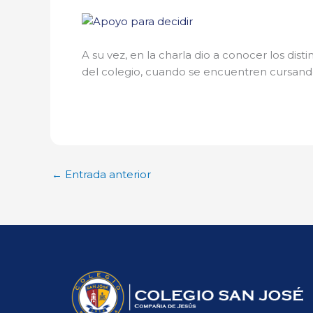
A su vez, en la charla dio a conocer los dis
del colegio, cuando se encuentren cursando
←
Entrada anterior