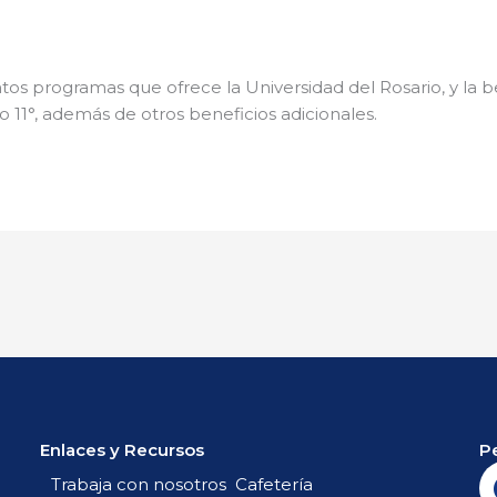
tintos programas que ofrece la Universidad del Rosario, y la 
 11°, además de otros beneficios adicionales.
Enlaces y Recursos
P
Trabaja con nosotros
Cafetería