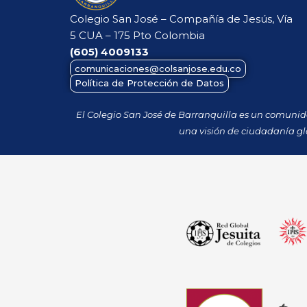
Colegio San José – Compañía de Jesús, Vía
5 CUA – 175 Pto Colombia
(605)
4009133
comunicaciones@colsanjose.edu.co
Política de Protección de Datos
El Colegio San José de Barranquilla es un comuni
una visión de ciudadanía gl