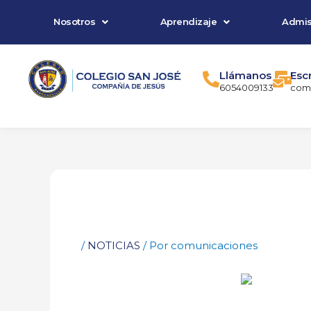
Ir
Nosotros
Aprendizaje
Admis
al
contenido
Llámanos
Esc
6054009133
comu
/
NOTICIAS
/ Por
comunicaciones