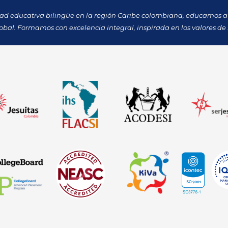
dad educativa bilingüe en la región Caribe colombiana, educamos a 
obal. Formamos con excelencia integral, inspirada en los valores de 