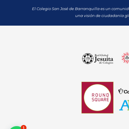
El Colegio San José de Barranquilla es un comuni
una visión de ciudadanía gl
1