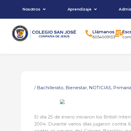
Ir
Nosotros
Aprendizaje
Admis
al
contenido
Llámanos
Esc
6054009133
comu
/
Bachillerato
,
Bienestar
,
NOTICIAS
,
Primari
El día 25 de enero iniciaron los British In
2004. Durante varios días jugaron contra 6
contra el equipo del Colegio Berckley pa