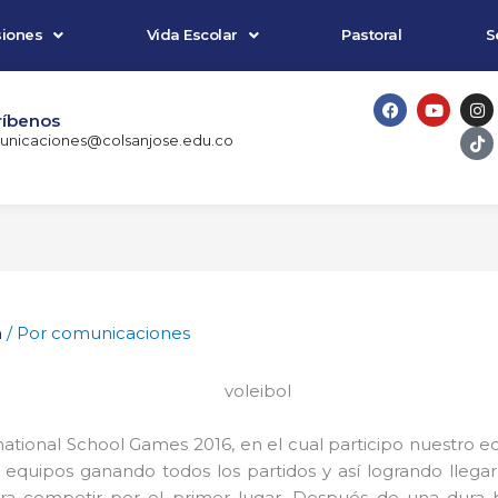
iones
Vida Escolar
Pastoral
S
F
Y
I
T
a
o
n
i
ríbenos
c
u
s
k
nicaciones@colsanjose.edu.co
e
t
t
t
b
u
a
o
o
b
g
k
o
e
r
k
a
m
a
/ Por
comunicaciones
ternational School Games 2016, en el cual participo nuestro
 equipos ganando todos los partidos y así logrando llegar 
ra competir por el primer lugar. Después de una dura bat