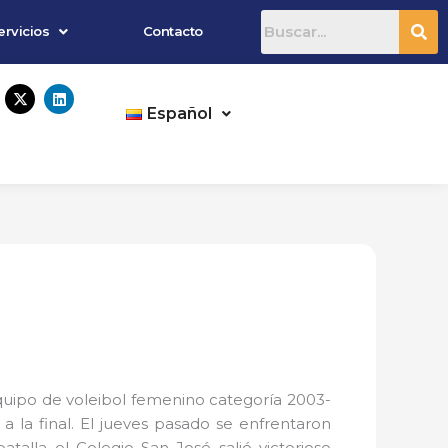
ervicios
Contacto
X
L
-
i
Español
t
n
w
k
i
e
t
d
t
i
e
n
r
 equipo de voleibol femenino categoría 2003-
a la final. El jueves pasado se enfrentaron
alla el Colegio San José salió victorioso