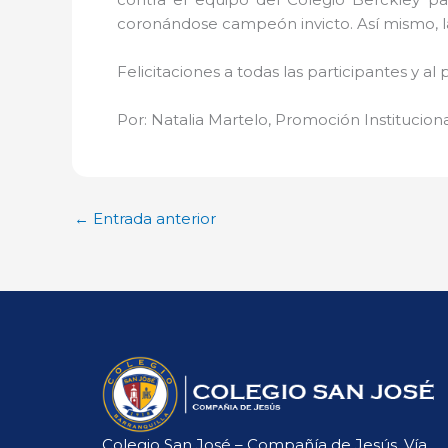
coronándose campeón invicto. Así mismo, l
Felicitaciones a todas las participantes y 
Por: Natalia Martelo, Promoción Institucion
←
Entrada anterior
Colegio San José – Compañía de Jesús, Vía