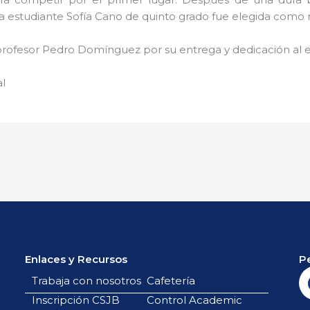
a estudiante Sofía Cano de quinto grado fue elegida como 
al profesor Pedro Domínguez por su entrega y dedicación al 
al
Enlaces y Recursos
P
Trabaja con nosotros
Cafetería
Inscripción CSJB
Control Academic