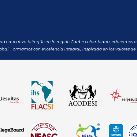
dad educativa bilingüe en la región Caribe colombiana, educamos a 
obal. Formamos con excelencia integral, inspirada en los valores de 