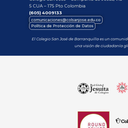
5 CUA – 175 Pto Colombia
(605)
4009133
comunicaciones@colsanjose.edu.co
Política de Protección de Datos
El Colegio San José de Barranquilla es un comuni
una visión de ciudadanía gl