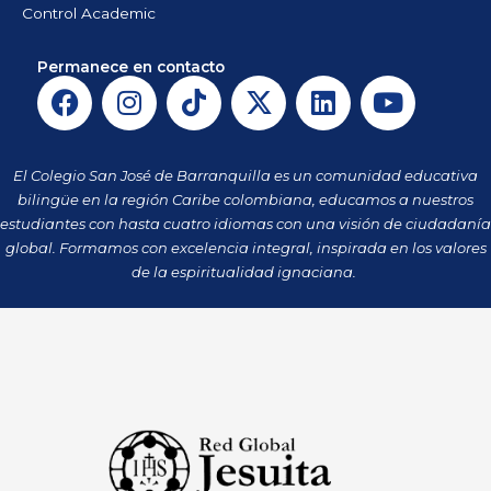
Control Academic
Permanece en contacto
F
I
T
X
L
Y
a
n
i
-
i
o
c
s
k
t
n
u
e
t
t
w
k
t
El Colegio San José de Barranquilla es un comunidad educativa
b
a
o
i
e
u
bilingüe en la región Caribe colombiana, educamos a nuestros
o
g
k
t
d
b
estudiantes con hasta cuatro idiomas con una visión de ciudadanía
o
r
t
i
e
global. Formamos con excelencia integral, inspirada en los valores
k
a
de la espiritualidad ignaciana.
e
n
m
r