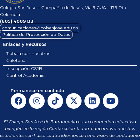
Colegio San José – Compañía de Jesús, Vía 5 CUA – 175 Pto
Colombia
(605)
4009133
comunicaciones@colsanjose.edu.co
Política de Protección de Datos
Enlaces y Recursos
Trabaja con nosotros
Cafetería
Inscripción CSJB
Control Academic
Permanece en contacto
F
I
T
X
L
Y
a
n
i
-
i
o
c
s
k
t
n
u
e
t
t
w
k
t
El Colegio San José de Barranquilla es un comunidad educativa
b
a
o
i
e
u
bilingüe en la región Caribe colombiana, educamos a nuestros
o
g
k
t
d
b
estudiantes con hasta cuatro idiomas con una visión de ciudadanía