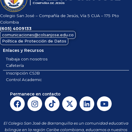
Colegio San José – Compañía de Jesús, Vía 5 CUA – 175 Pto
Colombia
(605)
4009133
comunicaciones@colsanjose.edu.co
Política de Protección de Datos
Enlaces y Recursos
Trabaja con nosotros
Cafetería
Inscripción CSJB
Control Academic
Permanece en contacto
F
I
T
X
L
Y
a
n
i
-
i
o
c
s
k
t
n
u
e
t
t
w
k
t
El Colegio San José de Barranquilla es un comunidad educativa
b
a
o
i
e
u
bilingüe en la región Caribe colombiana, educamos a nuestros