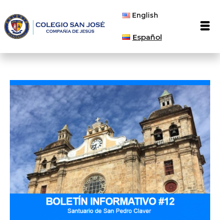
Ir
English
al
Men
contenido
Español