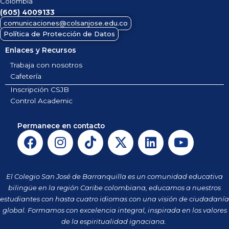
Colombia
(605)
4009133
comunicaciones@colsanjose.edu.co
Política de Protección de Datos
Enlaces y Recursos
Trabaja con nosotros
Cafetería
Inscripción CSJB
Control Academic
Permanece en contacto
F
I
T
X
L
Y
a
n
i
-
i
o
c
s
k
t
n
u
e
t
t
w
k
t
El Colegio San José de Barranquilla es un comunidad educativa
b
a
o
i
e
u
bilingüe en la región Caribe colombiana, educamos a nuestros
o
g
k
t
d
b
estudiantes con hasta cuatro idiomas con una visión de ciudadanía
o
r
t
i
e
global. Formamos con excelencia integral, inspirada en los valores
k
a
de la espiritualidad ignaciana.
e
n