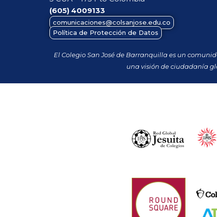
(605)
4009133
comunicaciones@colsanjose.edu.co
Política de Protección de Datos
El Colegio San José de Barranquilla es un comuni
una visión de ciudadanía gl