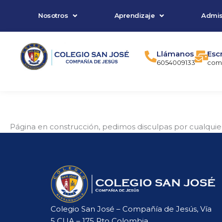
Ir
Nosotros
Aprendizaje
Admis
al
contenido
Llámanos
Esc
6054009133
comu
Página en construcción, pedimos disculpas por cualquier
Colegio San José – Compañía de Jesús, Vía
5 CUA – 175 Pto Colombia