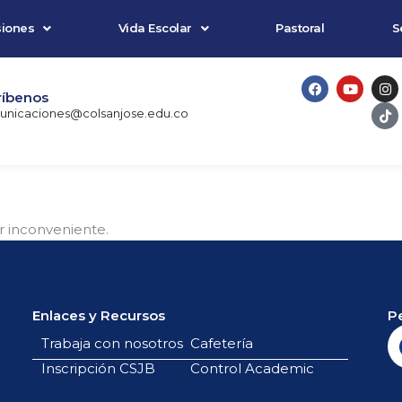
iones
Vida Escolar
Pastoral
S
F
Y
I
T
a
o
n
i
ríbenos
c
u
s
k
nicaciones@colsanjose.edu.co
e
t
t
t
b
u
a
o
o
b
g
k
o
e
r
k
a
m
 inconveniente.​
Enlaces y Recursos
P
Trabaja con nosotros
Cafetería
Inscripción CSJB
Control Academic