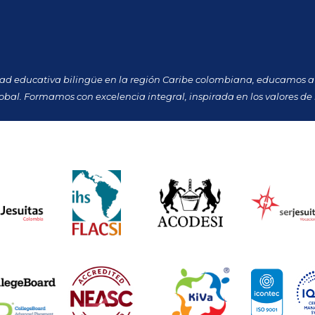
dad educativa bilingüe en la región Caribe colombiana, educamos a 
obal. Formamos con excelencia integral, inspirada en los valores de 