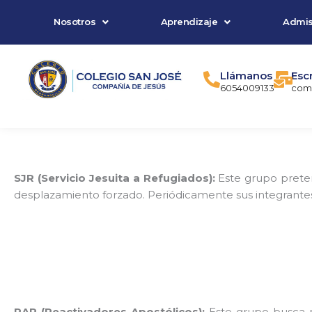
Ir
Nosotros
Aprendizaje
Admis
al
contenido
Llámanos
Esc
6054009133
comu
SJR
(S
ervicio Jesuita a Refugiados):
Este grupo preten
desplazamiento forzado. Periódicamente sus integrantes vi
RAP (Reactivadores Apostólicos):
Este grupo busca mo