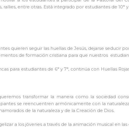
allies, entre otras. Está i
ntegrado por estudiantes de 10° y 
ntes quieren seguir las huellas de Jesús, dejarse seducir po
ementos de formación cristiana para que nuestros estudian
as para estudiantes de 6° y 7°, continúa con Huellas Rojas p
remos transformar la manera como la sociedad consum
ipantes se reencuentren armónicamente con la naturaleza y
namorados de la naturaleza y de la Creación de Dios.
lizar a los jóvenes a través de la animación musical en las c