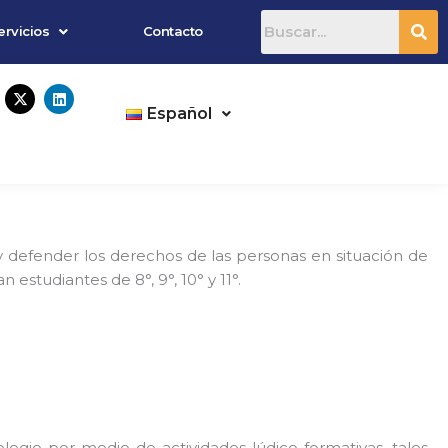
ervicios
Contacto
X
L
-
i
Español
t
n
w
k
i
e
t
d
t
i
e
n
r
y defender los derechos de las personas en situación de
estudiantes de 8°, 9°, 10° y 11°.
olegio por medio de actividades lúdico-formativas, tales