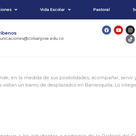
iones
Vida Escolar
Pastoral
S
F
Y
I
T
a
o
n
i
ríbenos
c
u
s
k
nicaciones@colsanjose.edu.co
e
t
t
t
b
u
a
o
o
b
g
k
o
e
r
k
a
m
de, en la medida de sus posibilidades, acompañar, servir 
sitan un barrio de desplazados en Barranquilla. Lo integran 
tivar a los estudiantes a participar de la Pastoral del C