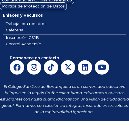
Política de Protección de Datos
Enlaces y Recursos
Trabaja con nosotros
Cafetería
Inscripción CSJB
Control Academic
Permanece en contacto
F
I
T
X
L
Y
a
n
i
-
i
o
c
s
k
t
n
u
e
t
t
w
k
t
El Colegio San José de Barranquilla es un comunidad educativa
b
a
o
i
e
u
bilingüe en la región Caribe colombiana, educamos a nuestros
o
g
k
t
d
b
estudiantes con hasta cuatro idiomas con una visión de ciudadanía
o
r
t
i
e
global. Formamos con excelencia integral, inspirada en los valores
k
a
de la espiritualidad ignaciana.
e
n
m
r