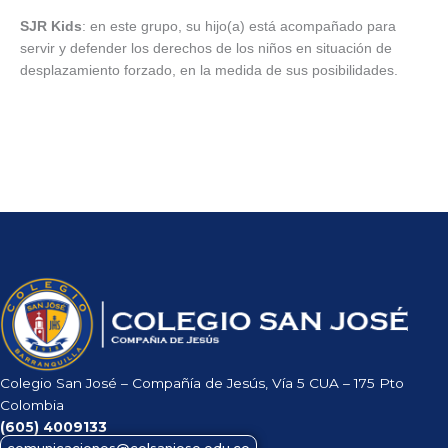
SJR Kids
: en este grupo, su hijo(a) está acompañado para
servir y defender los derechos de los niños en situación de
desplazamiento forzado, en la medida de sus posibilidades.
Colegio San José – Compañía de Jesús, Vía 5 CUA – 175 Pto
Colombia
(605)
4009133
comunicaciones@colsanjose.edu.co