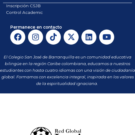
Inscripción CSJB
Control Academic
Permanece en contacto
F
I
T
X
L
Y
a
n
i
-
i
o
c
s
k
t
n
u
e
t
t
w
k
t
El Colegio San José de Barranquilla es un comunidad educativa
b
a
o
i
e
u
bilingüe en la región Caribe colombiana, educamos a nuestros
o
g
k
t
d
b
estudiantes con hasta cuatro idiomas con una visión de ciudadanía
o
r
t
i
e
global. Formamos con excelencia integral, inspirada en los valores
k
a
de la espiritualidad ignaciana.
e
n
m
r