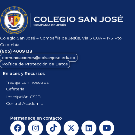
Colegio San José – Compañía de Jesús, Vía 5 CUA – 175 Pto
Colombia
(605)
4009133
comunicaciones@colsanjose.edu.co
Política de Protección de Datos
Enlaces y Recursos
Trabaja con nosotros
Cafetería
Inscripción CSJB
Control Academic
Permanece en contacto
F
I
T
X
L
Y
a
n
i
-
i
o