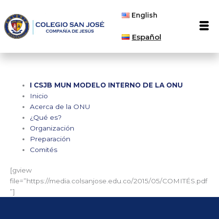
Ir
English
al
Men
contenido
Español
I CSJB MUN MODELO INTERNO DE LA ONU
Inicio
Acerca de la ONU
¿Qué es?
Organización
Preparación
Comités
[gview
file=”https://media.colsanjose.edu.co/2015/05/COMITÉS.pdf
”]