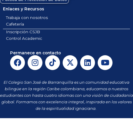
Enlaces y Recursos
Trabaja con nosotros
Cafetería
Inscripción CSJB
Control Academic
Permanece en contacto
F
I
T
X
L
Y
a
n
i
-
i
o
c
s
k
t
n
u
e
t
t
w
k
t
El Colegio San José de Barranquilla es un comunidad educativa
b
a
o
i
e
u
bilingüe en la región Caribe colombiana, educamos a nuestros
o
g
k
t
d
b
estudiantes con hasta cuatro idiomas con una visión de ciudadanía
o
r
t
i
e
global. Formamos con excelencia integral, inspirada en los valores
k
a
de la espiritualidad ignaciana.
e
n
m
r