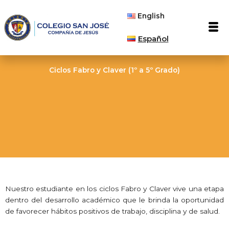
Ir
English
al
Men
contenido
Español
Ciclos Fabro y Claver (1º a 5º Grado)
Nuestro estudiante en los ciclos Fabro y Claver vive una etapa
dentro del desarrollo académico que le brinda la oportunidad
de favorecer hábitos positivos de trabajo, disciplina y de salud.