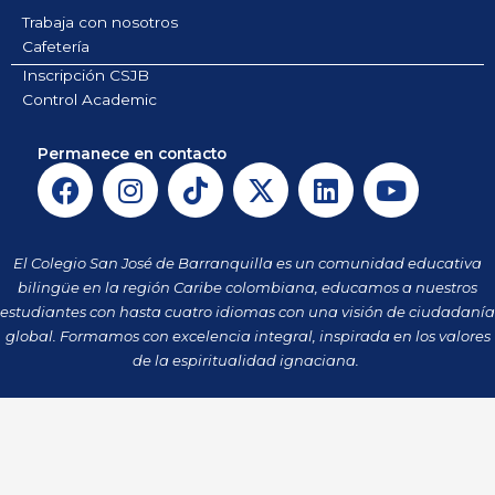
Trabaja con nosotros
Cafetería
Inscripción CSJB
Control Academic
Permanece en contacto
F
I
T
X
L
Y
a
n
i
-
i
o
c
s
k
t
n
u
e
t
t
w
k
t
El Colegio San José de Barranquilla es un comunidad educativa
b
a
o
i
e
u
bilingüe en la región Caribe colombiana, educamos a nuestros
o
g
k
t
d
b
estudiantes con hasta cuatro idiomas con una visión de ciudadanía
o
r
t
i
e
global. Formamos con excelencia integral, inspirada en los valores
k
a
de la espiritualidad ignaciana.
e
n
m
r