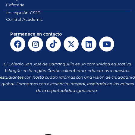
Cafetería
Inscripción CSJB
Control Academic
Permanece en contacto
F
I
T
X
L
Y
a
n
i
-
i
o
c
s
k
t
n
u
e
t
t
w
k
t
El Colegio San José de Barranquilla es un comunidad educativa
b
a
o
i
e
u
bilingüe en la región Caribe colombiana, educamos a nuestros
o
g
k
t
d
b
estudiantes con hasta cuatro idiomas con una visión de ciudadanía
o
r
t
i
e
global. Formamos con excelencia integral, inspirada en los valores
k
a
de la espiritualidad ignaciana.
e
n
m
r