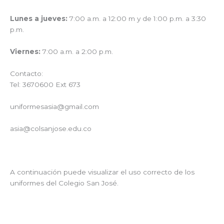
Lunes a jueves:
7:00 a.m. a 12:00 m y de 1:00 p.m. a 3:30
p.m.
Viernes:
7:00 a.m. a 2:00 p.m.
Contacto:
Tel: 3670600 Ext 673
uniformesasia@gmail.com
asia@colsanjose.edu.co
A continuación puede visualizar el uso correcto de los
uniformes del Colegio San José.