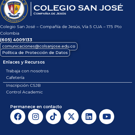
Colegio San José – Compañía de Jesús, Vía 5 CUA – 175 Pto
Colombia
(605)
4009133
comunicaciones@colsanjose.edu.co
Política de Protección de Datos
Enlaces y Recursos
Trabaja con nosotros
Cafetería
Inscripción CSJB
Control Academic
Permanece en contacto
F
I
T
X
L
Y
a
n
i
-
i
o
c
s
k
t
n
u
e
t
t
w
k
t