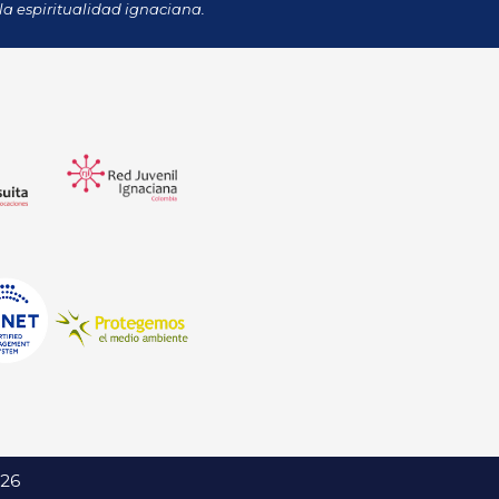
la espiritualidad ignaciana.
026