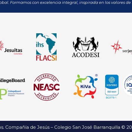
obal. Formamos con excelencia integral, inspirada en los valores de 
s. Compañía de Jesús – Colegio San José Barranquilla © 2