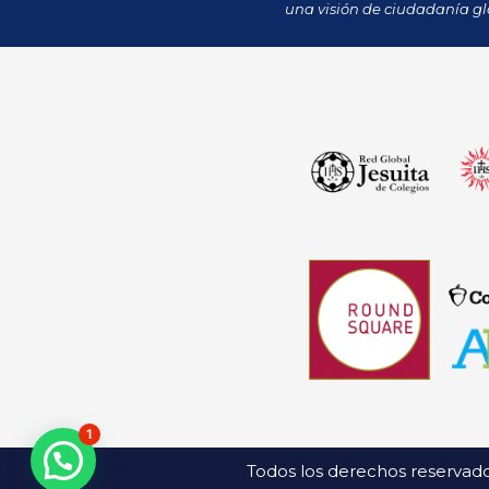
una visión de ciudadanía gl
1
Todos los derechos reservado