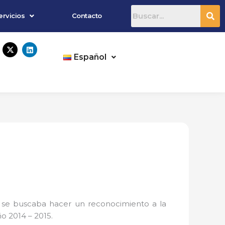
ervicios
Contacto
X
L
-
i
Español
t
n
w
k
i
e
t
d
t
i
e
n
r
ue se buscaba hacer un reconocimiento a la
o 2014 – 2015.