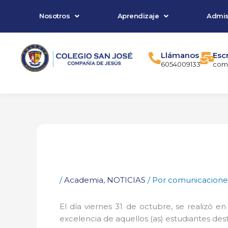
Ir
Nosotros
Aprendizaje
Admis
al
contenido
Llámanos
Esc
6054009133
comu
/
Academia
,
NOTICIAS
/ Por
comunicacione
El día viernes 31 de octubre, se realizó 
excelencia de aquellos (as) estudiantes des