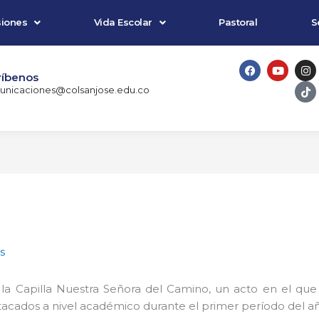
iones
Vida Escolar
Pastoral
S
F
Y
I
T
a
o
n
i
ríbenos
c
u
s
k
nicaciones@colsanjose.edu.co
e
t
t
t
b
u
a
o
o
b
g
k
o
e
r
k
a
m
s
en la Capilla Nuestra Señora del Camino, un acto en el q
tacados a nivel académico durante el primer período del añ