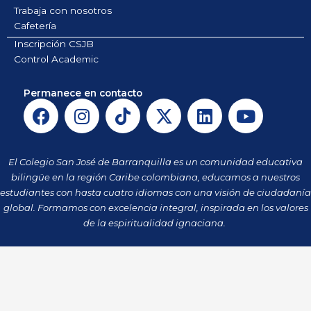
Trabaja con nosotros
Cafetería
Inscripción CSJB
Control Academic
Permanece en contacto
F
I
T
X
L
Y
a
n
i
-
i
o
c
s
k
t
n
u
e
t
t
w
k
t
El Colegio San José de Barranquilla es un comunidad educativa
b
a
o
i
e
u
bilingüe en la región Caribe colombiana, educamos a nuestros
o
g
k
t
d
b
estudiantes con hasta cuatro idiomas con una visión de ciudadanía
o
r
t
i
e
global. Formamos con excelencia integral, inspirada en los valores
k
a
de la espiritualidad ignaciana.
e
n
m
r