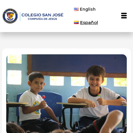
Ir
English
al
Men
contenido
Español