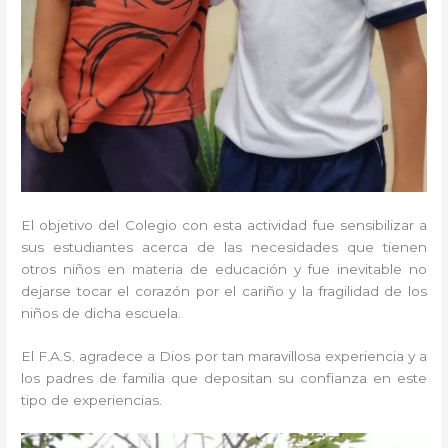
El objetivo del Colegio con esta actividad fue sensibilizar a
sus estudiantes acerca de las necesidades que tienen
otros niños en materia de educación y fue inevitable no
dejarse tocar el corazón por el cariño y la fragilidad de los
niños de dicha escuela.
El F.A.S. agradece a Dios por tan maravillosa experiencia y a
los padres de familia que depositan su confianza en este
tipo de experiencias.