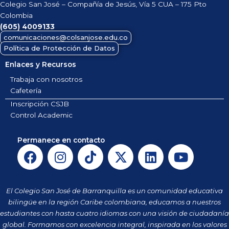
Colegio San José – Compañía de Jesús, Vía 5 CUA – 175 Pto
Colombia
(605)
4009133
comunicaciones@colsanjose.edu.co
Política de Protección de Datos
Enlaces y Recursos
Trabaja con nosotros
Cafetería
Inscripción CSJB
Control Academic
Permanece en contacto
F
I
T
X
L
Y
a
n
i
-
i
o
c
s
k
t
n
u
e
t
t
w
k
t
El Colegio San José de Barranquilla es un comunidad educativa
b
a
o
i
e
u
bilingüe en la región Caribe colombiana, educamos a nuestros
o
g
k
t
d
b
estudiantes con hasta cuatro idiomas con una visión de ciudadanía
o
r
t
i
e
global. Formamos con excelencia integral, inspirada en los valores