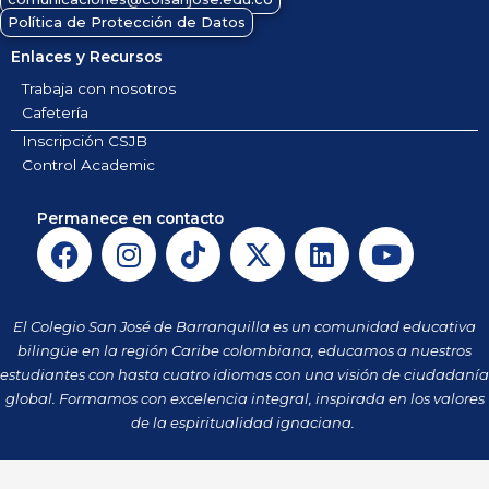
Política de Protección de Datos
Enlaces y Recursos
Trabaja con nosotros
Cafetería
Inscripción CSJB
Control Academic
Permanece en contacto
F
I
T
X
L
Y
a
n
i
-
i
o
c
s
k
t
n
u
e
t
t
w
k
t
El Colegio San José de Barranquilla es un comunidad educativa
b
a
o
i
e
u
bilingüe en la región Caribe colombiana, educamos a nuestros
o
g
k
t
d
b
estudiantes con hasta cuatro idiomas con una visión de ciudadanía
o
r
t
i
e
global. Formamos con excelencia integral, inspirada en los valores
k
a
de la espiritualidad ignaciana.
e
n
m
r