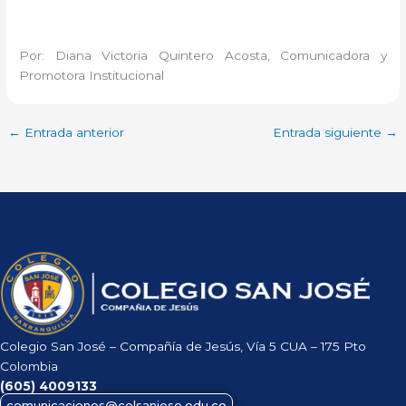
Por: Diana Victoria Quintero Acosta, Comunicadora y
Promotora Institucional
←
Entrada anterior
Entrada siguiente
→
Colegio San José – Compañía de Jesús, Vía 5 CUA – 175 Pto
Colombia
(605)
4009133
comunicaciones@colsanjose.edu.co