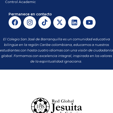
Control Academic
Permanece en contacto
F
I
T
X
L
Y
a
n
i
-
i
o
c
s
k
t
n
u
e
t
t
w
k
t
El Colegio San José de Barranquilla es un comunidad educativa
b
a
o
i
e
u
bilingüe en la región Caribe colombiana, educamos a nuestros
o
g
k
t
d
b
estudiantes con hasta cuatro idiomas con una visión de ciudadanía
o
r
t
i
e
global. Formamos con excelencia integral, inspirada en los valores
k
a
de la espiritualidad ignaciana.
e
n
m
r